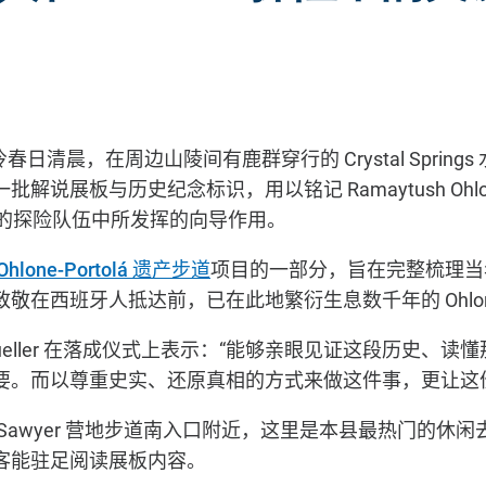
冷春日清晨，在周边山陵间有鹿群穿行的
Crystal Springs
一批解说展板与历史纪念标识，用以铭记
Ramaytush Ohl
的探险队伍中所发挥的向导作用。
Ohlone-Portolá
遗产步道
项目的一部分，旨在完整梳理当
致敬在西班牙人抵达前，已在此地繁衍生息数千年的
Ohl
eller
在落成仪式上表示：“能够亲眼见证这段历史、读懂
要。而以尊重史实、还原真相的方式来做这件事，更让这
Sawyer
营地步道南入口附近，这里是本县最热门的休闲
客能驻足阅读展板内容。