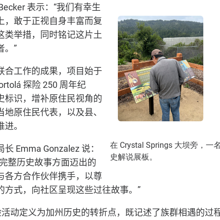
Becker
表示：“我们有幸生
上，敢于正视自身丰富而复
这类举措，同时铭记这片土
。”
联合工作的成果，项目始于
ortolá
探险
250
周年纪
史标识，增补原住民视角的
当地原住民代表，以及县、
推进。
在 Crystal Springs 大
局长
Emma Gonzalez
说：
史解说展板。
更完整历史故事方面迈出的
与各方合作伙伴携手，以尊
的方式，向社区呈现这些过往故事。”
险活动定义为加州历史的转折点，既记述了族群相遇的过