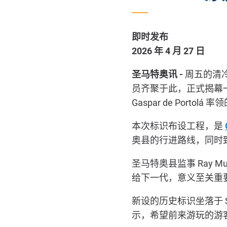
即时发布
2026
年
4
月
27
日
圣马特奥讯
-
周五的清
员齐聚于此，正式揭幕
Gaspar de Portolá
率领
本次标识布设工程，是
奥县的行进路线，同时
圣马特奥县监事
Ray Mu
给下一代，意义至关重
新设的历史标识坐落于
示，希望前来游玩的游