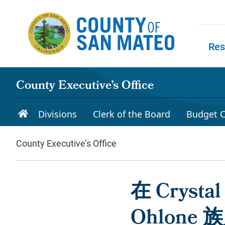
Skip to main content
Res
Skip to
County Executive’s Office
Divisions
Clerk of the Board
Budget C
County Executive’s Office
在 Cryst
Ohlone