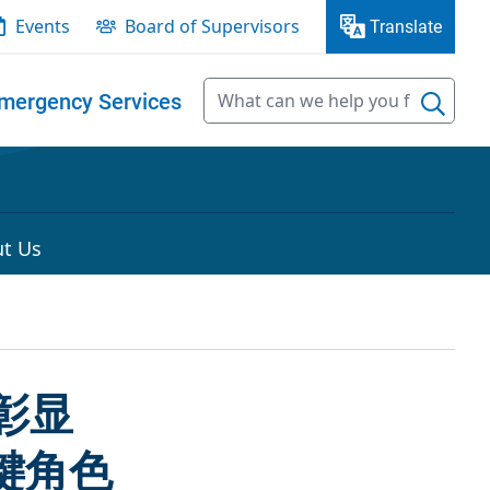
Events
Board of Supervisors
Translate
mergency Services
t Us
，彰显
关键角色