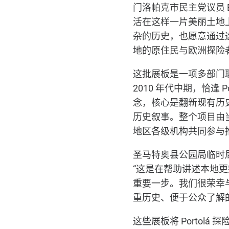
门洛帕克市民主党议员
活在这样一片美丽土地
杂的历史，也愿意通过
地的原住民与欧洲探险者
这批展板是一项多部门
2010
年代中期，恰逢
P
念，核心是翻新现有历
历史叙事。整个项目由
地区各级机构共同参与
圣马特奥县公园局临时
“这是在帮助讲述本地
重要一步。我们很荣幸
重历史、便于公众了解
这些展板将
Portolá
探