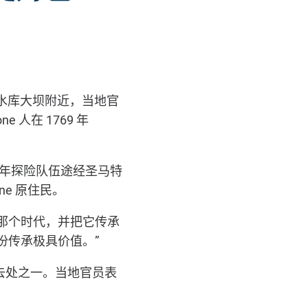
水库大坝附近，当地官
one
人在
1769
年
年探险队伍途经圣马特
one
原住民。
那个时代，并把它传承
份传承极具价值。”
去处之一。当地官员表