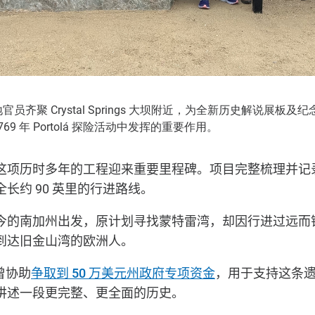
齐聚 Crystal Springs 大坝附近，为全新历史解说展板
在 1769 年 Portolá 探险活动中发挥的重要作用。
这项历时多年的工程迎来重要里程碑。项目完整梳理并记
全长约
90
英里的行进路线。
今的南加州出发，原计划寻找蒙特雷湾，却因行进过远而
到达旧金山湾的欧洲人。
曾协助
争取到
50
万美元州政府专项资金
，用于支持这条
讲述一段更完整、更全面的历史。