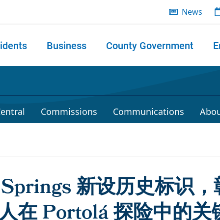
News
idents
Business
County Government
E
 search
entral
Commissions
Communications
Abou
al Springs 新设历史标识
 族人在 Portolá 探险中的