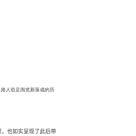
坝旁，一名路人驻足阅览新落成的历
程，也如实呈现了此后带