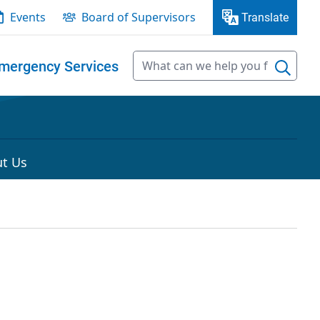
Events
Board of Supervisors
Translate
mergency Services
t Us