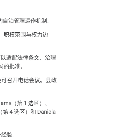
的自治管理运作机制。
、职权范围与权力边
订以适配法律条文、治理
民的批准。
会可召开电话会议。县政
Adams（第 1 选区）、
t（第 4 选区）和 Daniela
身经验。