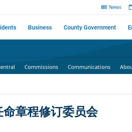
News
idents
Business
County Government
E
 search
entral
Commissions
Communications
Abou
任命章程修订委员会