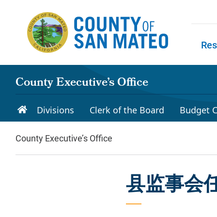
Skip to main content
Res
Skip to
County Executive’s Office
Divisions
Clerk of the Board
Budget C
County Executive’s Office
县监事会