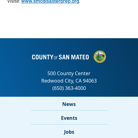
visite:
www.smcdisasterprep.org
.
News
Events
Jobs