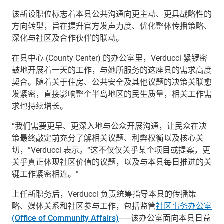
该新设职位标志着本县公共沟通向更主动、更具战略性的
方向转型，旨在提升官方发声力度、优化整体传播策略、
深化与社区及合作伙伴的联动。
在县中心
(County Center)
的办公室里，
Verducci
紧锣密
鼓地开展着一天的工作，与她所服务的这座县的需求高度
契合。随着关于住房、公共安全及其他议题的决策关联愈
发紧密，直接影响整个半岛地区的民生质量，相关工作需
求也持续增长。
“我们需要更早、更深入地与公众开展沟通，让民众在决
策最终敲定前充分了解相关议题、利弊权衡以及核心关
切，”
Verducci
表示。“这不仅仅关乎某个项目或提案，更
关乎真正体现社区价值的议题，以及与本县每日推进的关
键工作紧密相连。”
上任新职务后，
Verducci
负责统筹指导本县的传播策
略、媒体关系和社区参与工作，包括监管
社区事务办公室
(Office of Community Affairs)
——该办公室面向本县日益