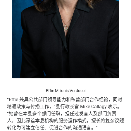
Effie Milionis Verducci
“
Effie
兼具公共部门领导能力和私营部门合作经验，同时
精通政策与传播工作，”县行政长官
Mike Callagy
表示。
“她曾在本县多个部门任职，担任过发言人及部门负责
人，因此深谙本县机构的服务运作模式，擅长将复杂议题
转化为可建立信任、促进合作的沟通语言。”