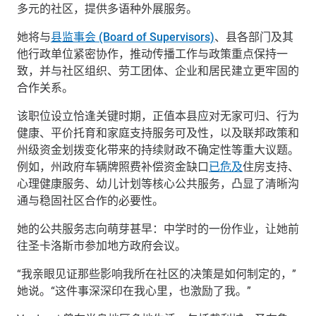
多元的社区，提供多语种外展服务。
她将与
县监事会
(Board of Supervisors)
、县各部门及其
他行政单位紧密协作，推动传播工作与政策重点保持一
致，并与社区组织、劳工团体、企业和居民建立更牢固的
合作关系。
该职位设立恰逢关键时期，正值本县应对无家可归、行为
健康、平价托育和家庭支持服务可及性，以及联邦政策和
州级资金划拨变化带来的持续财政不确定性等重大议题。
例如，州政府车辆牌照费补偿资金缺口
已危及
住房支持、
心理健康服务、幼儿计划等核心公共服务，凸显了清晰沟
通与稳固社区合作的必要性。
她的公共服务志向萌芽甚早：中学时的一份作业，让她前
往圣卡洛斯市参加地方政府会议。
“我亲眼见证那些影响我所在社区的决策是如何制定的，”
她说。“这件事深深印在我心里，也激励了我。”