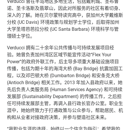
Verducci
曾在半岛地区多地生活，包括戴利城、圣布鲁
诺、圣卡洛斯及翡翠山，因此对所服务的社区有着切身、
深入的了解。她在贝尔蒙特读完高中，获加州大学戴维斯
分校
(UC Davis)
环境政策与规划学士学位，后取得加州
大学圣塔芭芭拉分校
(UC Santa Barbara)
环境科学与管
理硕士学位。
Verducci
拥有二十余年公共传播与可持续发展项目经
验。她曾负责加州湾区区域节能宣传活动“
Flex Your
Power
”的政府外联工作，后主导多项重大基础设施项目
传播，包括为期十年的海湾大桥
(Bay Bridge)
抗震加固工
程，以及邓巴顿大桥
(Dumbarton Bridge)
和安条克大桥
(Antioch Bridge)
相关工作。
2013
年加入县政府以来，她
先后负责人类服务局
(Human Services Agency)
和可持续
发展部
(Sustainability Department)
的传播工作，之后担
任可持续发展部主管，再调入县行政长官办公室。职业生
涯中，她始终致力于打通政策与公众参与，帮助居民、机
构和从业者对接政府决策，并参与塑造社区未来。
“我职业生涯的选择，始终以一个信念为指引：希望我的